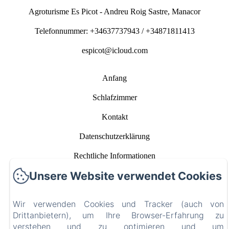
Agroturisme Es Picot - Andreu Roig Sastre, Manacor
Telefonnummer: +34637737943 / +34871811413
espicot@icloud.com
Anfang
Schlafzimmer
Kontakt
Datenschutzerklärung
Rechtliche Informationen
Unsere Website verwendet Cookies
Cookie-Informationen
EN
FR
ES
IT
DE
CA
Wir verwenden Cookies und Tracker (auch von
Drittanbietern), um Ihre Browser-Erfahrung zu
verstehen und zu optimieren und um