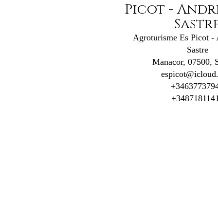
Picot - Andr
Sastr
Agroturisme Es Picot -
Sastre
Manacor, 07500, 
espicot@icloud
+346377379
+348718114