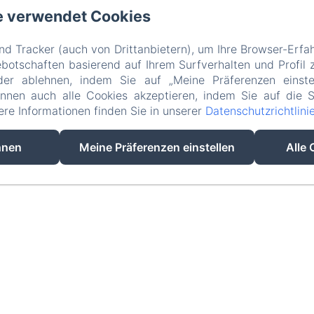
e verwendet Cookies
Agroturisme Es Picot - Andreu Roig Sastre, Manacor
d Tracker (auch von Drittanbietern), um Ihre Browser-Erfa
efonnummer: +34637737943 / +34871811413
espicot@icloud.com
otschaften basierend auf Ihrem Surfverhalten und Profil z
der ablehnen, indem Sie auf „Meine Präferenzen einste
Anfang
Schlafzimmer
Kontakt
Datenschutzerklärung
önnen auch alle Cookies akzeptieren, indem Sie auf die S
Rechtliche Informationen
Cookie-Informationen
tere Informationen finden Sie in unserer
Datenschutzrichtlini
EN
FR
ES
IT
DE
CA
hnen
Meine Präferenzen einstellen
Alle 
Powered mit Amenitiz