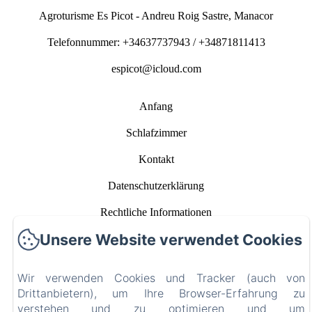
Agroturisme Es Picot - Andreu Roig Sastre, Manacor
Telefonnummer: +34637737943 / +34871811413
espicot@icloud.com
Anfang
Schlafzimmer
Kontakt
Datenschutzerklärung
Rechtliche Informationen
Unsere Website verwendet Cookies
Cookie-Informationen
EN
FR
ES
IT
DE
CA
Wir verwenden Cookies und Tracker (auch von
Drittanbietern), um Ihre Browser-Erfahrung zu
verstehen und zu optimieren und um