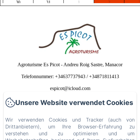
30
31
1
2
Ab 162€
Ab 162€
Ab 162€
Ab 162€
Ab 
Agroturisme Es Picot - Andreu Roig Sastre, Manacor
Telefonnummer: +34637737943 / +34871811413
espicot@icloud.com
Unsere Website verwendet Cookies
Anfang
Schlafzimmer
Wir verwenden Cookies und Tracker (auch von
Drittanbietern), um Ihre Browser-Erfahrung zu
Kontakt
verstehen und zu optimieren und um