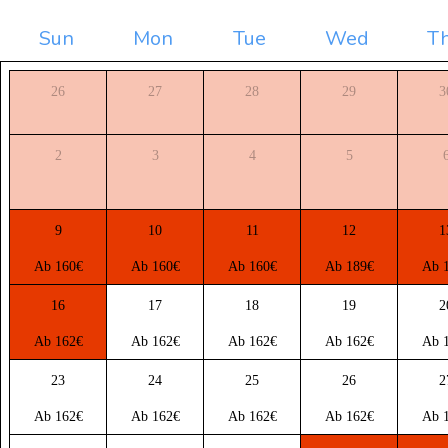
Sun
Mon
Tue
Wed
T
26
27
28
29
3
2
3
4
5
9
10
11
12
1
Ab 160€
Ab 160€
Ab 160€
Ab 189€
Ab 
16
17
18
19
2
Ab 162€
Ab 162€
Ab 162€
Ab 162€
Ab 
23
24
25
26
2
Ab 162€
Ab 162€
Ab 162€
Ab 162€
Ab 