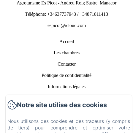
Agroturisme Es Picot - Andreu Roig Sastre, Manacor
Téléphone: +34637737943 / +34871811413
espicot@icloud.com
Accueil
Les chambres
Contacter
Politique de confidentialité
Informations légales
Informations sur les cookies
Notre site utilise des cookies
EN
FR
ES
IT
DE
CA
Nous utilisons des cookies et des traceurs (y compris
de tiers) pour comprendre et optimiser votre