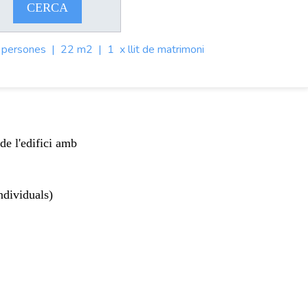
CERCA
 persones
|
22 m2
|
1 x llit de matrimoni
de l'edifici amb
ndividuals)