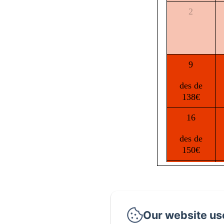
2
9
des de
138€
16
des de
150€
23
des de
139€
Our website us
30