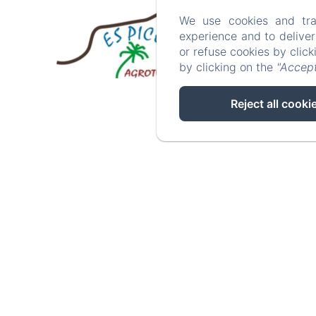
We use cookies and tra
des de
experience and to delive
Inici
139€
or refuse cookies by clic
by clicking on the
"Accept
Reject all cooki