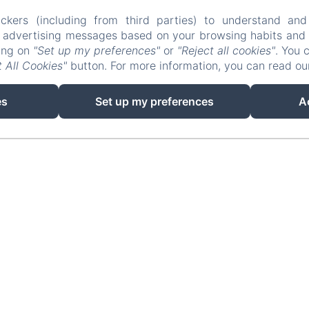
Telèfon: +34637737943 / +34871811413
espicot@icloud.com
ckers (including from third parties) to understand and
des de
des de
des de
des de
des de
r advertising messages based on your browsing habits and p
Les habitacions
Contacteu-nos
Privacy Policy
Legal Inf
139€
139€
139€
118€
118€
king on
"Set up my preferences"
or
"Reject all cookies"
. You 
Cookies Information
 All Cookies"
button. For more information, you can read o
EN
FR
ES
IT
DE
CA
es
Set up my preferences
A
Desenvolupat amb Amenitiz