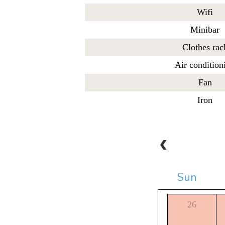
Wifi
Minibar
Clothes rac
Air condition
Fan
Iron
Sun
26