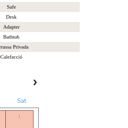
Safe
Desk
Adapter
Bathtub
rrassa Privada
Calefacció
Sat
1