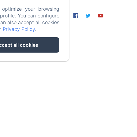
 optimize your browsing
des de
rofile. You can configure
ormation
118€
can also accept all cookies
ur
Privacy Policy
.
ccept all cookies