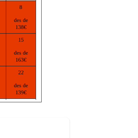
8
des de
138€
15
des de
163€
22
des de
139€
29
des de
139€
5