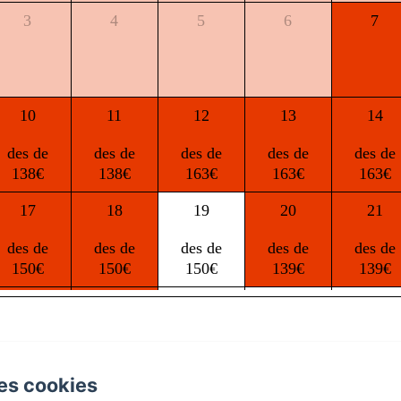
3
4
5
6
7
10
11
12
13
14
des de
des de
des de
des de
des de
138€
138€
163€
163€
163€
17
18
19
20
21
des de
des de
des de
des de
des de
150€
150€
150€
139€
139€
24
25
26
27
28
des de
des de
des de
des de
des de
139€
139€
139€
139€
139€
es cookies
Agroturisme Es Picot - Andreu Roig Sastre, Manacor
31
1
2
3
4