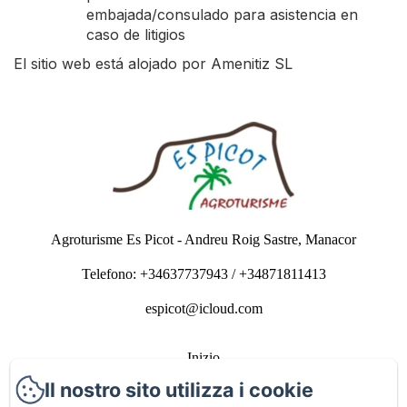
embajada/consulado para asistencia en
caso de litigios
El sitio web está alojado por Amenitiz SL
Agroturisme Es Picot - Andreu Roig Sastre, Manacor
Telefono: +34637737943 / +34871811413
espicot@icloud.com
Inizio
Il nostro sito utilizza i cookie
Camere de letto